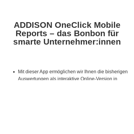
ADDISON OneClick Mobile
Reports – das Bonbon für
smarte Unternehmer:innen
Mit dieser App ermöglichen wir Ihnen die bisherigen
Auswertungen als interaktive Online-Version in
Ihrem ADDISON OneClick-Portal abzurufen.
Ihre Vorteile im Überblick:
Alle Betriebsergebnisse auf einen Blick
Überall abrufbar, wo es Internet gibt
Modern aufbereitete Betriebsergebnisse im Browser
oder per mobiler App